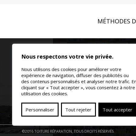
MÉTHODES D
Nous respectons votre vie privée.
Toiture Répa
saisons. No
Nous utilisons des cookies pour améliorer votre
soudée sur 
expérience de navigation, diffuser des publicités ou
des contenus personnalisés et analyser notre trafic. E
qualifiée da
cliquant sur « Tout accepter », vous consentez à notre
514-838-5005
neuf de votr
utilisation des cookies.
INFO@TOITUREPLATE.CA
Montreal, L
Personnaliser
Tout rejeter
Tout accepter
©2016 TOITURE RÉPARATION, TOUS DROITS RÉSERVÉS.