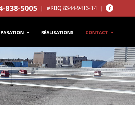
4-838-5005
#RBQ 8344-9413-14
ÉPARATION
RÉALISATIONS
CONTACT